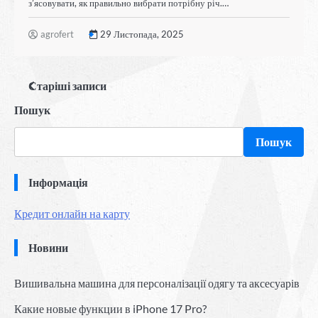
з’ясовувати, як правильно вибрати потрібну річ.…
agrofert
29 Листопада, 2025
Навігація
Старіші записи
Пошук
записів
Пошук
Інформація
Кредит онлайн на карту
Новини
Вишивальна машина для персоналізації одягу та аксесуарів
Какие новые функции в iPhone 17 Pro?