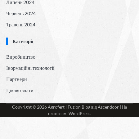
Липень 2024
Червень 2024
Травень 2024
Категорії
Виробництво
Інормаційні технології
Партнери
Цікаво знати
Copyright © 2026
Agrofert
| Fuzion Blog від
Ascendoor
| На
платформі
WordPress
.