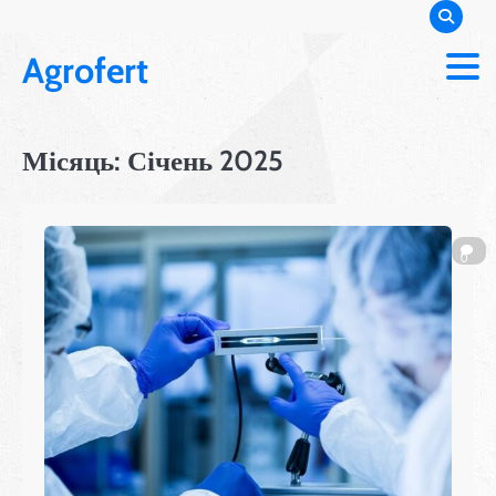
Перейти
до
Agrofert
вмісту
Місяць:
Січень 2025
0