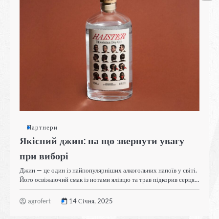
Партнери
Якісний джин: на що звернути увагу
при виборі
Джин — це один із найпопулярніших алкогольних напоїв у світі.
Його освіжаючий смак із нотами ялівцю та трав підкорив серця…
agrofert
14 Січня, 2025