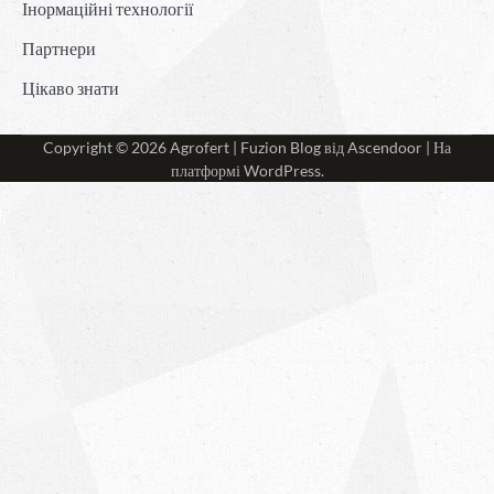
Інормаційні технології
Партнери
Цікаво знати
Copyright © 2026
Agrofert
| Fuzion Blog від
Ascendoor
| На
платформі
WordPress
.