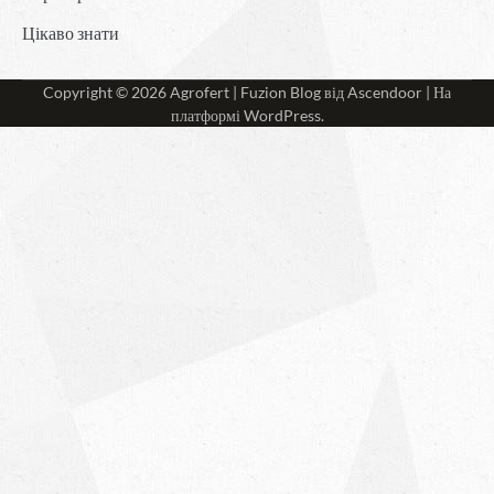
Цікаво знати
Copyright © 2026
Agrofert
| Fuzion Blog від
Ascendoor
| На
платформі
WordPress
.