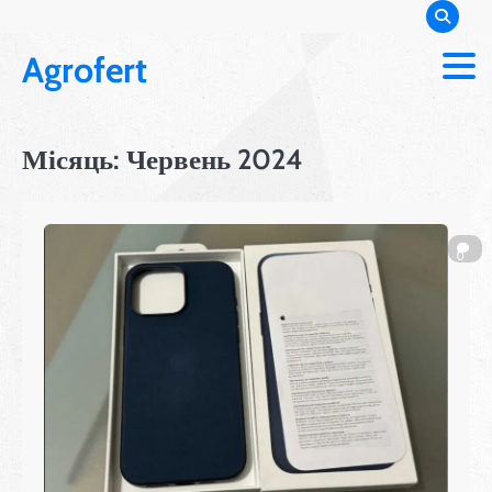
Перейти
до
Agrofert
вмісту
Місяць:
Червень 2024
0