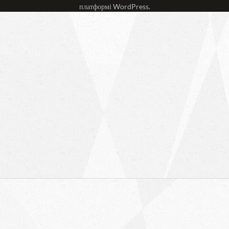
платформі
WordPress
.