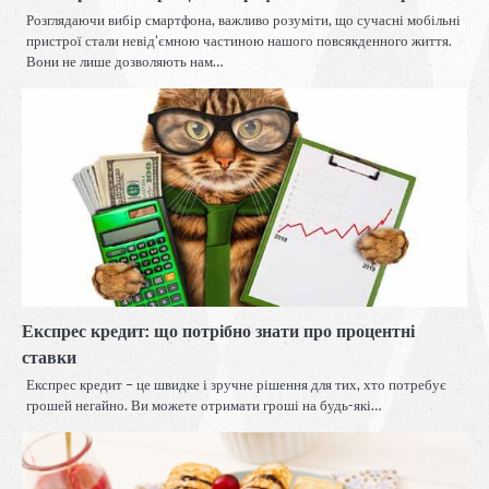
Розглядаючи вибір смартфона, важливо розуміти, що сучасні мобільні
пристрої стали невід’ємною частиною нашого повсякденного життя.
Вони не лише дозволяють нам…
Експрес кредит: що потрібно знати про процентні
ставки
Експрес кредит – це швидке і зручне рішення для тих, хто потребує
грошей негайно. Ви можете отримати гроші на будь-які…