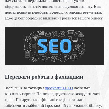
пам’ятати, що переважна більшість користувачів
відкривають п’ять-сім посилань з пошукового запиту. Ваш
портал повинен перебувати серед цих топових результатів,
адже це безпосередньо впливає на розвиток вашого бізнесу.
Переваги роботи з фахівцями
Звернення до фахівців з
просування СЕО
має кілька
важливих переваг. По-перше, це дозволяє заощадити час і
гроші. По-друге, кваліфіковані спеціалісти здатні
забезпечити стабільний і зростаючий успіх вашого бізнесу.