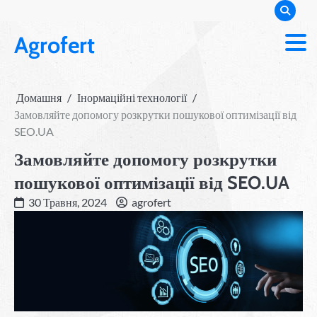
Перейти
до
Agrofert
вмісту
Домашня
Інормаційні технології
Замовляйте допомогу розкрутки пошукової оптимізації від
SEO.UA
Замовляйте допомогу розкрутки
пошукової оптимізації від SEO.UA
30 Травня, 2024
agrofert