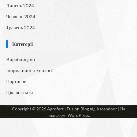
Липень 2024
Червень 2024
Травень 2024
Категорії
Виробництво
Інормаційні технології
Партнери
Цікаво знати
Copyright © 2026
Agrofert
| Fuzion Blog від
Ascendoor
| На
платформі
WordPress
.