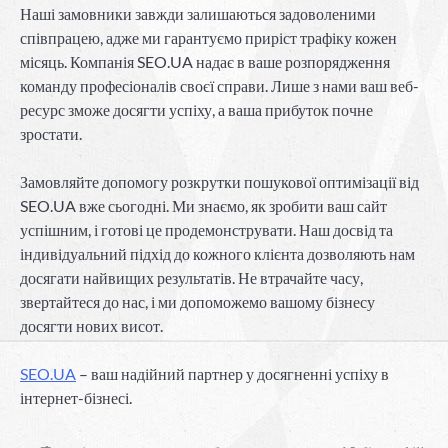
Наші замовники завжди залишаються задоволеними
співпрацею, адже ми гарантуємо приріст трафіку кожен
місяць. Компанія SEO.UA надає в ваше розпорядження
команду професіоналів своєї справи. Лише з нами ваш веб-
ресурс зможе досягти успіху, а ваша прибуток почне
зростати.
Замовляйте допомогу розкрутки пошукової оптимізації від
SEO.UA вже сьогодні. Ми знаємо, як зробити ваш сайт
успішним, і готові це продемонструвати. Наш досвід та
індивідуальний підхід до кожного клієнта дозволяють нам
досягати найвищих результатів. Не втрачайте часу,
звертайтеся до нас, і ми допоможемо вашому бізнесу
досягти нових висот.
SEO.UA
– ваш надійний партнер у досягненні успіху в
інтернет-бізнесі.